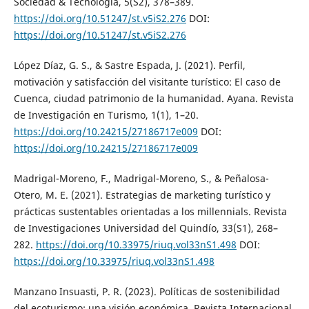
Sociedad & Tecnología, 5(S2), 378–389.
https://doi.org/10.51247/st.v5iS2.276
DOI:
https://doi.org/10.51247/st.v5iS2.276
López Díaz, G. S., & Sastre Espada, J. (2021). Perfil,
motivación y satisfacción del visitante turístico: El caso de
Cuenca, ciudad patrimonio de la humanidad. Ayana. Revista
de Investigación en Turismo, 1(1), 1–20.
https://doi.org/10.24215/27186717e009
DOI:
https://doi.org/10.24215/27186717e009
Madrigal-Moreno, F., Madrigal-Moreno, S., & Peñalosa-
Otero, M. E. (2021). Estrategias de marketing turístico y
prácticas sustentables orientadas a los millennials. Revista
de Investigaciones Universidad del Quindío, 33(S1), 268–
282.
https://doi.org/10.33975/riuq.vol33nS1.498
DOI:
https://doi.org/10.33975/riuq.vol33nS1.498
Manzano Insuasti, P. R. (2023). Políticas de sostenibilidad
del ecoturismo: una visión económica. Revista Internacional