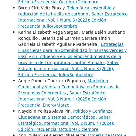
Edición Frecuencia: Octubre/Diciembre
Byron Efrit Veliz Pincay,
Telemática sostenible y
reducción de la huella de carbono
,
Saber Estratégico
Internacional: Vol. 1 Núm. 3 (2023): Edición
Frecuencia: Julio/Septiembre
Karina Elizabeth Vega Vargas , María Belén Burbano
Ronquillo , Beatriz del Carmen Carrera Tintin ,
Gabriela Elizabeth Aguilar Rivadeneira ,
Estrategias
Financieras para la Sostenibilidad (Finanzas Verdes y
ESG) y su Influencia en los emprendimientos de la
provincia de Tungurahua, cantón Ambato
,
Saber
Estratégico Internacional: Vol. 4 Núm. 3 (2026):
Edición Frecuencia: Julio/Septiembre
Angie Pamela Guerrero Figueroa,
Marketing
Omnicanal y Ventaja Competitiva en Empresas de
Economías Emergentes
,
Saber Estratégico
Internacional: Vol. 3 Núm. 1 (2025): Edición
Frecuencia: Enero/Marzo
Naydelin Yelitza Alava Pin,
Político y Confianza
Ciudadana en Sistemas Democráticos
,
Saber
Estratégico Internacional: Vol. 2 Núm. 4 (2024):
Edición Frecuencia: Octubre/Diciembre
Angi Yuleidi Gutierrez Villafuerte,
Minería de Datos y